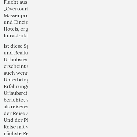
Flucht aus der heimischen Enge in die Masse des
„Overtourism“. Das Besondere gerät dabei zum
Massenprodukt. Der Tourist sucht das Authentische
und Einzigartige, findet aber häufig standardisierte
Hotels, organisierte Ausflüge und touristische
Infrastruktur vor.
Ist diese Spannung zwischen Phantasie(-überschuss)
und Realität der Anlass dafür, dass nach der
Urlaubsreise gerne alles in einem hellen Licht
erscheint und daheim meist positiv berichtet wird,
auch wenn es einige Abstriche zu machen gilt bei
Unterbringung, Exkursionen, unglücklichen
Erfahrungen im Restaurant und dergleichen? Eine
Urlaubsreise darf einfach nicht als Katastrophe
berichtet werden. Das verlangt die Selbstdarstellung
als reisererfahrener Zeitgenosse, die Hochschätzung
der Reise als Ausdruck von Lebensqualität.
Und der Phantasieüberschuss wird auch nach der
Reise mit wenigen positiven Erfahrungen schon die
nächste Reise ins Auge fassen, dem Wunsch nach