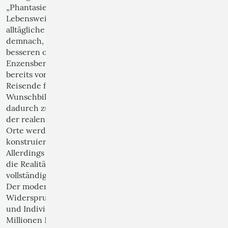
„Phantasieüberschuss“: Er träumt von anderen Orten,
Lebensweisen und Möglichkeiten, die über seine
alltägliche Realität hinausgehen. Menschen reisen
demnach, weil ihre Phantasie Bilder einer anderen,
besseren oder interessanteren Welt erzeugt.
Enzensberger argumentiert, dass touristische Ziele oft
bereits vor der Reise in der Vorstellung existieren.
Reisende folgen gewissermaßen ihren eigenen
Wunschbildern und Projektionen. Die Reise wird
dadurch zu einem Versuch, die imaginierte Welt mit
der realen Welt in Einklang zu bringen. Touristische
Orte werden oft zunächst als Wunschbilder
konstruiert, bevor sie tatsächlich besucht werden.
Allerdings führt dies häufig zu Enttäuschungen, weil
die Realität die Erwartungen der Phantasie nicht
vollständig erfüllen kann.
Der moderne Tourismus ist von einem grundlegenden
Widerspruch geprägt: Menschen reisen, um Freiheit
und Individualität zu erleben. Gleichzeitig reisen
Millionen Menschen zu denselben Orten. So führt die