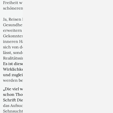
Freiheit wieder Raum geben und von anderen,
schöneren, positiven Erfahrungen träumen.
Ja, Reisen kann glücklich machen, Erholung und
Gesundheit bringen, den kulturellen Horizont
erweitern und zur persönlichen Reifung beitragen.
Gekonntes Reisen basiert aber vor allem auf einer
inneren Haltung, die der Phantasie Raum gibt und
sich von den Grenzen der Realität nicht entmutigen
lässt, sondern diese als Korrektur und erweiterten
Realitätssinn positiv ergreift.
Es ist dieses Maß an Unverfügbarkeit, mit dem die
Wirklichkeit die menschliche Phantasie übersteigt
und zugleich immer neu kreativ werden lässt.
Wir
werden beim Reisen also nie „wirklich ankommen“.
„
Die viel wallfahrten, werden selten heilig“,
kritisierte
schon
Thomas von Kempen (1379-1471) in seiner
Die Nachfolge Christi
.
Schrift
Bloßes Umherreisen und
das Aufsuchen weit entfernter heiliger Stätten (d. h.
Sehnsuchtsorte) führten nicht automatisch zu innerer