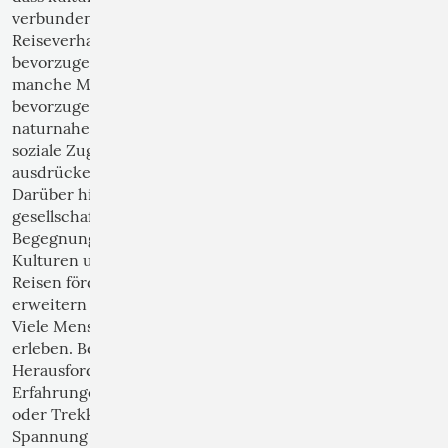
verbunden sind. Dies zeigt sich auch im
Reiseverhalten. Unterschiedliche soziale Gruppen
bevorzugen unterschiedliche Reiseformen. Während
manche Menschen Luxusreisen und exklusive Hotels
bevorzugen, suchen andere Abenteuer, Kultur oder
naturnahe Erlebnisse. Reiseziele können damit auch
soziale Zugehörigkeit und kulturelles Kapital
ausdrücken.
Darüber hinaus erfüllt Reisen wichtige
gesellschaftliche Funktionen. Es ermöglicht
Begegnungen zwischen Menschen verschiedener
Kulturen und kann Vorurteile abbauen. Internationale
Reisen fördern interkulturelles Verständnis und
erweitern den eigenen Horizont.
Viele Menschen reisen außerdem, um Abenteuer zu
erleben. Besonders junge Menschen suchen häufig
Herausforderungen und außergewöhnliche
Erfahrungen. Aktivitäten wie Bergsteigen, Tauchen
oder Trekking befriedigen das Bedürfnis nach
Spannung und Selbstwirksamkeit. Erfolgreich