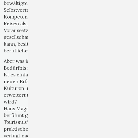
bewältigte Herausforderungen stärken das
Selbstvertrauen und fördern das Gefühl persönlicher
Kompetenz.
Reisen als Ausdruck moderner Mobilität wird oft als
Voraussetzung für persönliche Freiheit und
gesellschaftliche Teilhabe angesehen. Wer reisen
kann, besitzt häufig mehr Möglichkeiten zur Bildung,
beruflichen Entwicklung und kulturellen Erfahrung.
Aber was ist der tiefere Grund zu reisen? Ist es das
Bedürfnis nach Erholung in der Leistungsgesellschaft?
Ist es einfach Neugier, das natürliche Interesse an
neuen Erfahrungen, unbekannten Orten und fremden
Kulturen, mit denen der Erfahrungshorizont
erweitert und persönliche Entwicklung ermöglicht
wird?
Hans Magnus Enzensberger
beschreibt in seinem
„Eine Theorie des
berühmt gewordenen Essay
Tourismus“
(1958), dass die Reiselust nicht allein aus
praktischen Bedürfnissen entsteht. Der Mensch
verfügt nach Enzensberger über einen