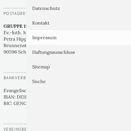
..................
Datenschutz
POSTADRESSE | BÜRO
Kontakt
GRUPPE 153
Ev.-luth. Missionsdienst e. V.
Impressum
Petra Hippelein
Brunnenstraße 60
90596 Schwanstetten
Haftungsausschluss
Sitemap
..................
BANKVERBINDUNG
Suche
Evangelische Bank eG
IBAN: DE11 5206 0410 0000 6166 30
BIC: GENODEF1EK1
..................
VEREINSREGISTERNUMMER