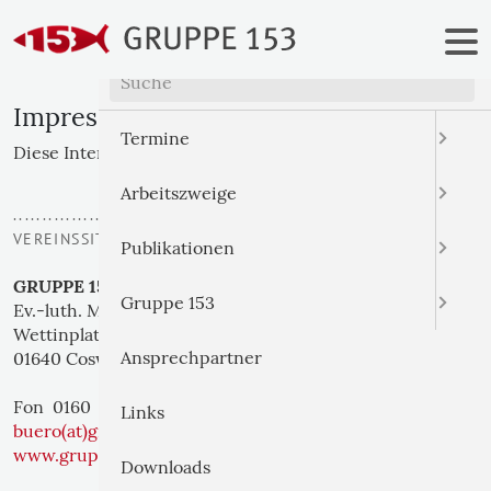
Menü
Impressum
Termine
Diese Internetseite wird herausgegeben von:
Arbeitszweige
..................
VEREINSSITZ
Publikationen
GRUPPE 153
Gruppe 153
Ev.-luth. Missionsdienst e. V.
Wettinplatz 1
Ansprechpartner
01640 Coswig
Fon 0160 817 81 15
Links
buero(at)gruppe153.de
www.gruppe153.de
Downloads