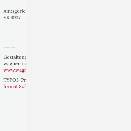
Amtsgericht Dresden
VR 8937
-----
Gestaltung:
wagner + coerdts | Kommunikation und Design
www.wagnercoerdts.de
TYPO3-Programmierung:
format Software GmbH