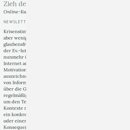
Zieh den Kreis nicht zu klein …
Online-Kurs zu Themen des christlichen Glaubens
NEWSLETTER | 03
Krisenstimmung. Es gibt viele solcher Mutmacher,
aber wenige, die so unauffällig, unspektakulär und
glaubensfroh daherkommen. Pastorin Birgit Berg aus
der Ev.-luth. Landeskirche Hannovers bietet seit
nunmehr über zehn Jahren Glaubenskurse per
Internet an, die sich durch drei weithin für
Motivationsbremsen gehaltene Schwerpunkte
auszeichnen: Erstens legt sie Wert auf Vermittlung
von Informationen über den christlichen Glauben und
über die Geschichte der Kirche, zweitens verweist sie
regelmäßig auf die Kirchen und Gemeinden vor Ort,
um den Teilnehmern der Kurse die lebensweltlichen
Kontexte nahezubringen, drittens verzichtet sie auf
ein konkretes Ziel des Kurses im Sinne eines Rates
oder einer Aufforderung, aus dem Gehörten eine
Konsequenz zu ziehen. Es sei denn, jemand fragt