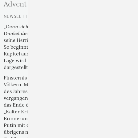
Advent 2025
NEWSLETTER | 02
„Denn siehe, Finsternis bedeckt das Erdreich, und
Dunkel die Völker, aber über dir geht auf der Herr, und
seine Herrlichkeit erscheint über dir…“
(Jes.602).
So beginnt eines der schönsten und leuchtendsten
Kapitel aus dem dritten Teil des Propheten Jesaja. Die
Lage wird ebenso düster wie verheißungsvoll
dargestellt.
Finsternis über dem Erdreich, Dunkel über den
Völkern. Man muss das nicht groß erläutern am Ende
des Jahres 2025. Das lichtvolle Jahr 1989 ist längst
vergangen. Die Wende in Deutschland und Europa,
das Ende des globalen Konfliktes, der den Namen
„Kalter Krieg“ trug: für manche nur noch ferne
Erinnerung. 2001 hatte sich der russische Präsident
Putin mit einer Rede im deutschen Bundestag –
übrigens nach den Anschlägen auf die New Yorker