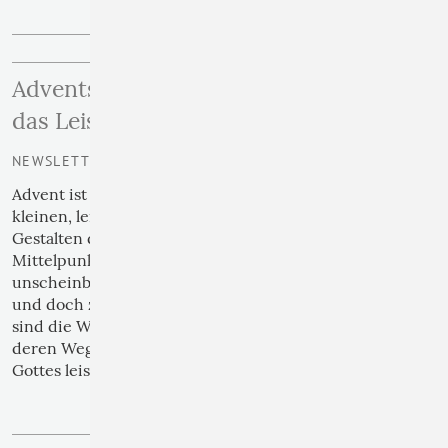
Adventsträume – Wenn Gott durch
das Leise spricht
NEWSLETTER | 02
Advent ist die Zeit der großen Sehnsucht – und der
kleinen, leisen Zeichen. Während die bekannten
Gestalten der Weihnachtsgeschichte oft im
Mittelpunkt stehen, lohnt sich ein Blick auf jene
unscheinbaren Figuren, durch die Gott verborgen
und doch zielgerichtet wirkt. Eine dieser Gruppen
magoi
sind die Weisen aus dem Morgenland, die
,
deren Weg und Träume uns bis heute etwas über
Gottes leises Reden lehren.
›› weiterlesen