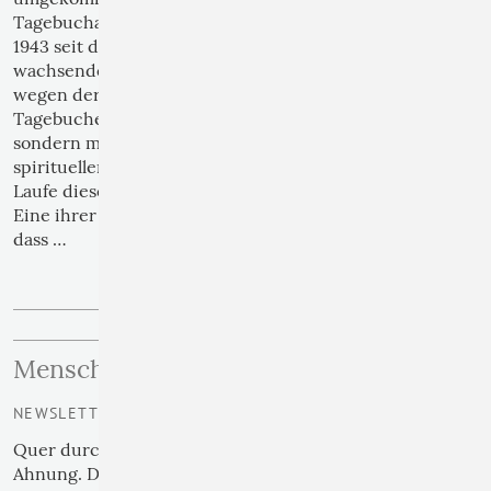
Tagebuchaufzeichnungen aus den Jahren 1941 und
1943 seit den 60er Jahren eine unaufhaltsam
wachsende Aufmerksamkeit auf sich. Nicht nur
wegen der formalen Ähnlichkeit zu den
Tagebucheintragungen ihrer Landsfrau Anne Frank,
sondern mehr noch wegen ihrer besonderen
spirituellen und religiösen Entwicklung, die sie im
Laufe dieser furchtbaren Jahre durchgemacht hat.
Eine ihrer zentralen Erfahrungen ist die Beobachtung,
dass …
›› weiterlesen
Menschwerdung
NEWSLETTER | 03
Quer durch Kulturen und Epochen zieht sich eine
Ahnung. Das leise Gespür für Gott. Es tritt in zwei