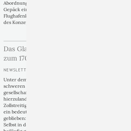
Abordnung aus Hildesheim, gaben uns die Ehre, im
Gepäck eine Lutherfigur, rot, mühsam durch die
Flughafenkontrollen bugsiert, aus dem Arrangement
des Konzeptkünstlers Ottmar Hörl von 2010.
›› weiterlesen
Das Glaubensbekenntnis von Nicäa –
zum 1700ten Jubiläum
NEWSLETTER | 01
Unter dem Informationsdruck der zahlreichen
schweren Auseinandersetzungen in der Welt und der
gesellschaftlichen und kirchlichen Entwicklung
hierzulande, vom Gazakrieg über die
Zollstreitigkeiten bis zu den Missbrauchsvorfällen, ist
ein bedeutendes Jubiläum nahezu unsichtbar
geblieben: 1700 Jahr Konzil und Bekenntnis von Nicäa.
Selbst in den Kirchen ist dieses Ereignisses bestenfalls