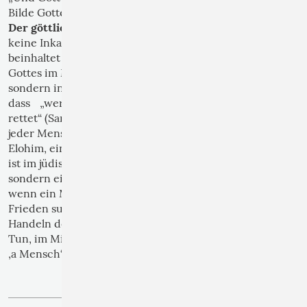
Bereschit 1,27
Bilde Gottes schuf Er ihn.“
Der göttliche Funke .
Die jüdische Tradition kennt
keine Inkarnation im christlichen Sinn. Dennoch
beinhaltet sie eine tiefe Lehre über die Gegenwart
Gottes im Menschen, nicht in einem Einzelnen,
sondern in jedem Menschen. Wenn der Talmud sagt,
dass „wer ein einziges Leben rettet, eine ganze Welt
rettet“ (Sanhedrin 37a), dann bedeutet dies, dass
jeder Mensch eine ganze Welt in sich trägt, ein Zelem
Elohim, ein göttliches Abbild. Die „Menschwerdung“
ist im jüdischen Denken also kein einmaliges Ereignis,
sondern ein fortwährender Auftrag: Immer dann,
wenn ein Mensch Güte zeigt, Gerechtigkeit übt,
Frieden sucht, zeigt sich die Gestalt Gottes im
Handeln des Menschen. Gott ist nicht fern, Er ist im
Tun, im Mitfühlen, im Leben. Er ist da, wo der Mensch
‚a Mensch‘ wird.
›› weiterlesen