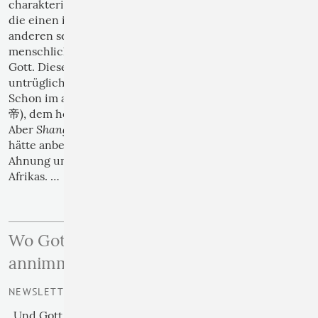
charakteristisch verschiedenen Spielarten auf. Für
die einen ist Gott unzugänglich weit entfernt. Für die
anderen sehr präsent, aber mit allzu oft allzu
menschlichen Zügen. Zunächst zu dem entfernten
Gott. Dieser Eindruck ist geprägt von der
untrüglichen Erfahrung unüberbrückbarer Distanz.
Shang-Di
Schon im alten China sprach man vom
(上
帝), dem höchsten Gott und Schöpfer der Universums.
Shang-Di
Aber
war zu weit entfernt, als dass man ihn
hätte anbeten oder anflehen können. Eine ähnliche
Ahnung umspielte die Bantu-sprachigen Völker
Afrikas. …
›› weiterlesen
Wo Gott im Menschen Gestalt
annimmt
NEWSLETTER | 03
„Und Gott erschuf den Menschen in Seinem Bilde, im