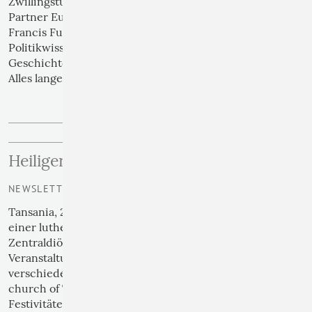
Zwillingstürme – in die Reihe der Freunde und
Partner Europas mit umjubelten Worten eingetragen.
Francis Fukuyama, US-amerikanischer
Politikwissenschaftler, sah gar das „Ende der
Geschichte“ gekommen.
Alles lange her. …
›› weiterlesen
Heiliger Geist
NEWSLETTER | 01
Tansania, 2011, Issuna, Jubiläumsfeier zur Gründung
einer lutherischen Missionsstation in der
Zentraldiözese Singida. Keine weltbewegende
Veranstaltung, aber immerhin so wichtig, dass
verschiedene Kooperationsparter der LCT (Lutheran
church of Tansania) angereist sind, um an den
Festivitäten teilzunehmen. Auch wir, eine kleine