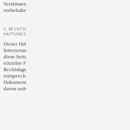
Verstössen gegen dieses Verbot sind ausdrücklich
vorbehalten.
5. RECHTSWIRKSAMKEIT DIESES
HAFTUNGSAUSSCHLUSSES
Dieser Haftungsausschluss ist als Teil des
Internetangebotes zu betrachten, von dem aus auf
diese Seite verwiesen wurde. Sofern Teile oder
einzelne Formulierungen dieses Textes der geltenden
Rechtslage nicht, nicht mehr oder nicht vollständig
entsprechen sollten, bleiben die übrigen Teile des
Dokumentes in ihrem Inhalt und ihrer Gültigkeit
davon unberührt.