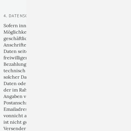
4. DATENSCHUTZ
Sofern innerhalb des Internetangebotes die
Möglichkeit zur Eingabe persönlicher oder
geschäftlicher Daten (Emailadressen, Namen,
Anschriften) besteht, so erfolgt die Preisgabe dieser
Daten seitens des Nutzers auf ausdrücklich
freiwilliger Basis. Die Inanspruchnahme und
Bezahlung aller angebotenen Dienste ist - soweit
technisch möglich und zumutbar - auch ohne Angabe
solcher Daten bzw. unter Angabe anonymisierter
Daten oder eines Pseudonyms gestattet. Die Nutzung
der im Rahmen des Impressums oder vergleichbarer
Angaben veröffentlichten Kontaktdaten wie
Postanschriften, Telefon- und Faxnummern sowie
Emailadressen durch Drittezur Übersendung
vonnicht ausdrücklich angeforderten Informationen
ist nicht gestattet. Rechtliche Schritte gegen die
Versender von sogenannten Spam-Mails bei