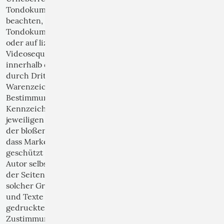
Tondokumente, Videosequenzen und Texte zu
beachten, von ihm selbst erstellte Grafiken,
Tondokumente, Videosequenzen und Texte zu nutzen
oder auf lizenzfreie Grafiken, Tondokumente,
Videosequenzen und Texte zurückzugreifen. Alle
innerhalb des Internetangebotes genannten und ggf.
durch Dritte geschützten Marken- und
Warenzeichen unterliegen uneingeschränkt den
Bestimmungen des jeweils gültigen
Kennzeichenrechts und den Besitzrechten der
jeweiligen eingetragenen Eigentümer. Allein aufgrund
der bloßen Nennung ist nicht der Schluss zu ziehen,
dass Markenzeichen nicht durch Rechte Dritter
geschützt sind! Das Copyright für veröffentlichte, vom
Autor selbst erstellte Objekte bleibt allein beim Autor
der Seiten. Eine Vervielfältigung oder Verwendung
solcher Grafiken, Tondokumente, Videosequenzen
und Texte in anderen elektronischen oder
gedruckten Publikationen ist ohne ausdrückliche
Zustimmung des Autors nicht gestattet.