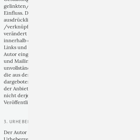
gelinkten/verknüpften Seiten hat der Autor keinerlei
Einfluss. Deshalb distanziert er sich hiermit
ausdrücklich von allen Inhalten aller gelinkten
/verknüpften Seiten, die nach der Linksetzung
verändert wurden. Diese Feststellung gilt für alle
innerhalb des eigenen Internetangebotes gesetzten
Links und Verweise sowie für Fremdeinträge in vom
Autor eingerichteten Gästebüchern, Diskussionsforen
und Mailinglisten. Für illegale, fehlerhafte oder
unvollständige Inhalte und insbesondere für Schäden,
die aus der Nutzung oder Nichtnutzung solcherart
dargebotener Informationen entstehen, haftet allein
der Anbieter der Seite, auf welche verwiesen wurde,
nicht derjenige, der über Links auf die jeweilige
Veröffentlichung lediglich verweist.
3. URHEBER- UND KENNZEICHENRECHT
Der Autor ist bestrebt, in allen Publikationen die
Urheberrechte der verwendeten Grafiken,