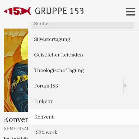
Termine
Termine
Silvestertagung
Arbeitszweige
Geistlicher Leitfaden
Publikationen
Theologische Tagung
Gruppe 153
Forum 153
Ansprechpartner
Einkehr
Links
Konvent
Konvent
GEMEINSAME ZEIT | GESPRÄCHE | AUSTAUSCH
Downloads
153@work
Im April findet der Konvent in der hohen Röhn statt.