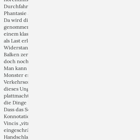
Durchfahrtrichtungen. Aber es regt auch die
Phantasie an:
Da wird die behördliche Anordnung „auf die Hörner“
genommen, der gebieterische weiße Balken von
einem klassischen David souverän weggetragen oder
als Last erlebt, die einen niederdrückt und
Widerstand provoziert, indem eine Faust den weißen
Balken zerquetscht oder dreist ein Türchen öffnet,
doch noch einzufahren.
Man kann die städtische Verkehrsplanung auch als ein
Monster erleben, das einen mit den
Verkehrsordnungen mächtig erschreckt, wenn man
dieses Ungeziefer nicht einfach mit der Gitarre
plattmacht oder mit dem Weitblick einer Giraffe über
die Dinge hinwegsieht.
Dass das Schild „Sackgasse“ plötzlich eine religiöse
Konnotation erfährt, überrascht genauso, Leonardo da
Vincis „vitruvianischen Menschen“ im
eingeschränkten Halteverbot oder freundliche
Handschlag in der schrägen Linie eben dieses