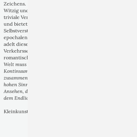
Zeichens.
Witzig und phantasievoll macht sich Kleinkunst über
triviale Verordnungen her und amüsiert, protestiert
und bietet ungeahnte Alternativen zum scheinbar
Selbstverständlichen. In der Stadt der großen Kunst,
epochalen Entwicklungen und immensem Reichtum
adelt diese Kunst die Banalität eines schlichten
Verkehrsschildes. Im Alltäglichen entdeckt der
„Die
romantische Blick, was Novalis so beschreibt:
Welt muss romantisiert werden, das bedeutet, sie als
Kontinuum wahrzunehmen, in dem alles mit allem
zusammenhängt. Indem ich dem Gemeinen einen
hohen Sinn, dem Gewöhnlichen ein geheimnisvolles
Ansehen, dem Bekannten die Würde des Unbekannten,
dem Endlichen einen unendlichen Schein gebe.“
Kleinkunst ist eben auch Kunst und macht sichtbar.