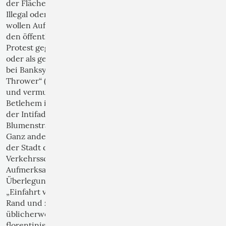
der Flächen erlaubt wird.
Illegal oder nicht – Graffiti oder ähnliche Kunstformen
wollen Aufmerksamkeit erregen und Botschaften in
den öffentlichen Raum tragen: Sei es als bunter
Protest gegen langweilige und sterile Betonflächen
oder als gesellschaftlich und politischer Appell, wie
bei Banksys wohl bekanntestem Werk „Flower
Thrower“ (2005), auf dem ein schwarz gekleideter
und vermummter Aktivist auf einer Häuserwand in
Betlehem in der gewaltig aufgeladenen Atmosphäre
der Intifada statt eines Molotow-Cocktails einen
Blumenstrauß schleudert.
Ganz andere, phantasievolle Botschaften kann man in
der Stadt der großen Kunst, in Florenz, an schlichten
Verkehrsschildern entdecken. Sie erregen
Aufmerksamkeit und regen zu phantasievollen
Überlegungen an. Das triviale Verkehrsschild
„Einfahrt verboten“ (rund, roter Grund mit weißem
Rand und zentralem weißem Querbalken) ordnet
üblicherweise in den engen Straßen der
florentinischen Altstadt die möglichen